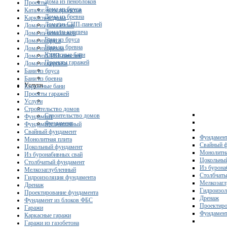
Дома из пеноблоков
Проекты
Дома из бруса
Каталог всех проектов
Дома из бревна
Каркасные дома
Дома из СИП-панелей
Дома из газобетона
Дома из кирпича
Дома из пеноблоков
Бани из бруса
Дома из бруса
Бани из бревна
Дома из бревна
Каркасные бани
Дома из СИП-панелей
Проекты гаражей
Дома из кирпича
Бани из бруса
Бани из бревна
Услуги
Каркасные бани
Проекты гаражей
Услуги
Строительство домов
Строительство домов
Фундамент
Фундамент
Фундамент ленточный
Свайный фундамент
Фундамент
Монолитная плита
Свайный 
Цокольный фундамент
Монолитна
Из буронабивных свай
Цокольны
Столбчатый фундамент
Из бурона
Мелкозаглубленный
Столбчаты
Гидроизоляция фундамента
Мелкозагл
Дренаж
Гидроизол
Проектирование фундамента
Дренаж
Фундамент из блоков ФБС
Проектиро
Гаражи
Фундамент
Каркасные гаражи
Гаражи из газобетона