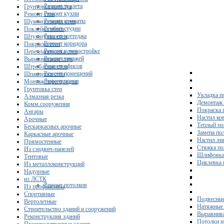
Ремонт туалета
Грунтовка потолка
Ремонт кухни
Ремонт стен
Ремонт комнаты
Шумоизоляция стен
Ремонт студии
Поклейка обоев
Ремонт коттеджа
Штукатурка стен
Ремонт коридора
Покраска стен
Ремонт в новостройке
Перепланировка стен
Ремонт гаражей
Выравнивание стен
Ремонт офисов
Штробление стен
Ремонт помещений
Шпаклевка стен
Ремонт полов
Монтаж перегородок
Грунтовка стен
Укладка п
Алмазная резка
Демонтаж 
Комм.сооружения
Покраска 
Ангары
Настил ко
Арочные
Теплый по
Бескаркасных арочные
Замена по
Каркасные арочные
Настил ли
Прямостенные
Стяжка по
Из сэндвич-панелей
Шлифовка
Тентовые
Циклевка 
Из металлоконструкций
Надувные
из ЛСТК
Ремонт потолков
Из профнастила
Спортивные
Подвесные
Вертолетные
Натяжные 
Строительство зданий и сооружений
Выравнива
Реконструкция зданий
Потолки и