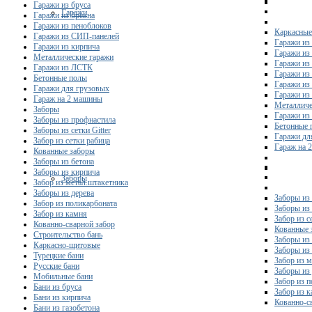
Гаражи из бруса
Гаражи
Гаражи из бревна
Гаражи из пеноблоков
Каркасные
Гаражи из СИП-панелей
Гаражи из 
Гаражи из кирпича
Гаражи из
Металлические гаражи
Гаражи из
Гаражи из ЛСТК
Гаражи из
Бетонные полы
Гаражи из
Гаражи для грузовых
Гаражи из
Гараж на 2 машины
Металличе
Заборы
Гаражи и
Заборы из профнастила
Бетонные 
Заборы из сетки Gitter
Гаражи дл
Забор из сетки рабица
Гараж на 
Кованные заборы
Заборы из бетона
Заборы из кирпича
Заборы
Забор из метал.штакетника
Заборы из дерева
Заборы из
Забор из поликарбоната
Заборы из 
Забор из камня
Забор из с
Кованно-сварной забор
Кованные 
Строительство бань
Заборы из
Каркасно-щитовые
Заборы из
Турецкие бани
Забор из 
Русские бани
Заборы из
Мобильные бани
Забор из 
Бани из бруса
Забор из 
Бани из кирпича
Кованно-с
Бани из газобетона