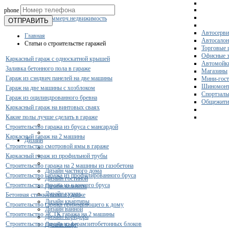
phone
Склады
Коммерч.недвижимость
ОТПРАВИТЬ
Автосерви
Главная
Автосало
Статьи о строительстве гаражей
Торговые 
Офисные з
Каркасный гараж с односкатной крышей
Автомойк
Заливка бетонного пола в гараже
Магазины
Гараж из сэндвич панелей на две машины
Мини-гос
Шиномонт
Гараж на две машины с хозблоком
Спортзал
Гараж из оцилиндрованного бревна
Общежити
Каркасный гараж на винтовых сваях
Какие полы лучше сделать в гараже
Строительство гаража из бруса с мансардой
Каркасный гараж на 2 машины
Дизайн
Строительство смотровой ямы в гараже
Каркасный гараж из профильной трубы
Строительство гаража на 2 машины из газобетона
Дизайн частного дома
Строительство гаража из профилированного бруса
Дизайн гостиной
Строительство гаража из клееного бруса
Дизайн комнаты
Дизайн кухни
Бетонная стяжка пола в гараже
Дизайн квартиры
Строительство гаража примыкающего к дому
Дизайн ванной
Строительство ЛСТК гаража на 2 машины
Дизайн коридора
Строительство гаража из керамзитобетонных блоков
Дизайн кафе