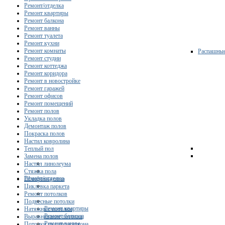
Ремонт/отделка
Ремонт квартиры
Ремонт балкона
Ремонт ванны
Ремонт туалета
Ремонт кухни
Ремонт комнаты
Распашны
Ремонт студии
Ремонт коттеджа
Ремонт коридора
Ремонт в новостройке
Ремонт гаражей
Ремонт офисов
Ремонт помещений
Ремонт полов
Укладка полов
Демонтаж полов
Покраска полов
Настил ковролина
Теплый пол
Замена полов
Настил линолеума
Стяжка пола
Ремонт/отделка
Шлифовка пола
Циклевка паркета
Ремонт потолков
Подвесные потолки
Ремонт квартиры
Натяжные потолки
Ремонт балкона
Выравнивание потолка
Ремонт ванны
Потолки из гипсокартона