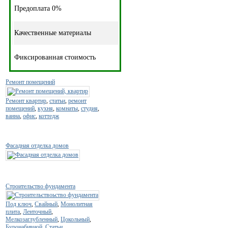
Предоплата 0%
Качественные материалы
Фиксированная стоимость
Ремонт помещений
Ремонт квартир
,
статьи
,
ремонт
помещений
,
кухня
,
комнаты
,
студия
,
ванна
,
офис
,
коттедж
Фасадная отделка домов
Строительство фундамента
Под ключ
,
Свайный
,
Монолитная
плита
,
Ленточный
,
Мелкозаглубленный
,
Цокольный
,
Буронабивной
,
Статьи