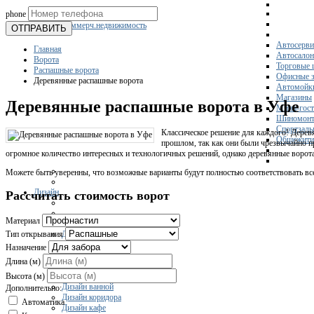
phone
Склады
Коммерч.недвижимость
ОТПРАВИТЬ
Автосерви
Главная
Автосало
Ворота
Торговые 
Распашные ворота
Офисные з
Деревянные распашные ворота
Автомойк
Магазины
Деревянные распашные ворота в Уфе
Мини-гос
Шиномонт
Спортзал
Классическое решение для каждого! Дере
Общежити
прошлом, так как они были чрезвычайно п
огромное количество интересных и технологичных решений, однако деревянные ворот
Можете быть уверенны, что возможные варианты будут полностью соответствовать 
Дизайн
Рассчитать стоимость ворот
Материал
Дизайн частного дома
Тип открывания
Дизайн гостиной
Назначение
Дизайн комнаты
Длина (м)
Дизайн кухни
Дизайн квартиры
Высота (м)
Дизайн ванной
Дополнительно:
Дизайн коридора
Автоматика
Дизайн кафе