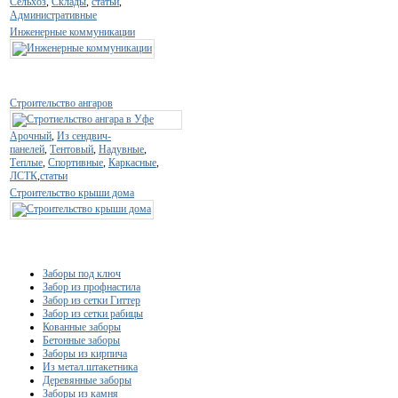
Сельхоз
,
Склады
,
статьи
,
Административные
Инженерные коммуникации
Строительство ангаров
Арочный
,
Из сендвич-
панелей
,
Тентовый
,
Надувные
,
Теплые
,
Спортивные
,
Каркасные
,
ЛСТК
,
статьи
Строительство крыши дома
Заборы под ключ
Забор из профнастила
Забор из сетки Гиттер
Забор из сетки рабицы
Кованные заборы
Бетонные заборы
Заборы из кирпича
Из метал.штакетника
Деревянные заборы
Заборы из камня