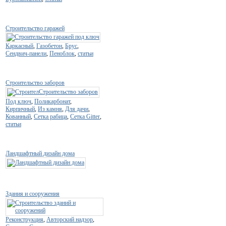
Строительство гаражей
Каркасный
,
Газобетон
,
Брус
,
Сендвич-панели
,
Пеноблок
,
статьи
Строительство заборов
Под ключ
,
Поликарбонат
,
Кирпичный
,
Из камня
,
Для дачи
,
Кованный
,
Сетка рабица
,
Сетка Gitter
,
статьи
Ландшафтный дизайн дома
Здания и сооружения
Реконструкция
,
Авторский надзор
,