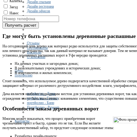
Калитка
Дизайн спальни
Дизайн ресторана
Заезд
Дизайн офисов
Навес
О нас
Получить расчет
Где могут быть установлены деревянные распашные
Отзывы
На сегодняшний день дерево как материал редко используется для защиты собственно
Сертификаты
или личного пространства, так как данный материал не вызывает доверия. Тем не мене
Вакансии
установка деревянных распашных ворот в Уфе нередко проводится:
О компании
На дачных участках и загородных домах;
В развлекательных учреждениях и исторических домах;
Цены
В апартаментах и жилых комплексах;
Портфолио
Стоит понимать, что используемое дерево подвергается качественной обработке спе
защищают материал от различного деструктивного воздействия: влаги, ультрафиолета, 
портфолио - Дома
Дача является наиболее подходящим местом для установки деревянных ворот, так как 
портфолио - Гаражи
ограждения могут быть выполнены с кованными элементами, что существенно повышае
портфолио - Бани
Портфолио - Ремонт
Особенности заказа деревянных ворот
Многим может показаться, что процесс приобретения ворот
Контакты
чрезвычайно прост и быстр, однако это не так. Если Вы желаете
получить качественный забор, то предстоят следующие основные этапы:
Разработка дизайн-проекта;