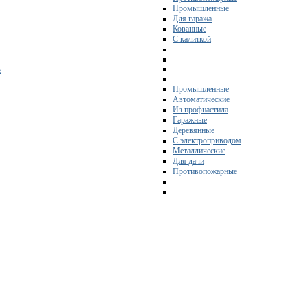
Промышленные
Для гаража
Кованные
С калиткой
е
Промышленные
Автоматические
Из профнастила
Гаражные
Деревянные
С электроприводом
Металлические
Для дачи
Противопожарные