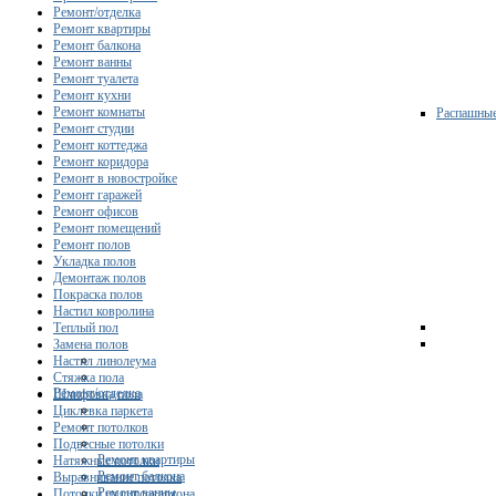
Ремонт/отделка
Ремонт квартиры
Ремонт балкона
Ремонт ванны
Ремонт туалета
Ремонт кухни
Ремонт комнаты
Распашны
Ремонт студии
Ремонт коттеджа
Ремонт коридора
Ремонт в новостройке
Ремонт гаражей
Ремонт офисов
Ремонт помещений
Ремонт полов
Укладка полов
Демонтаж полов
Покраска полов
Настил ковролина
Теплый пол
Замена полов
Настил линолеума
Стяжка пола
Ремонт/отделка
Шлифовка пола
Циклевка паркета
Ремонт потолков
Подвесные потолки
Ремонт квартиры
Натяжные потолки
Ремонт балкона
Выравнивание потолка
Ремонт ванны
Потолки из гипсокартона