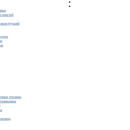
нные
ч-панелей
оконструкций
стила
ые
ые
нные теплицы
ехранилища
и
ки
нилища
бесплатный расчет сметы исходя из вашего бюджета!