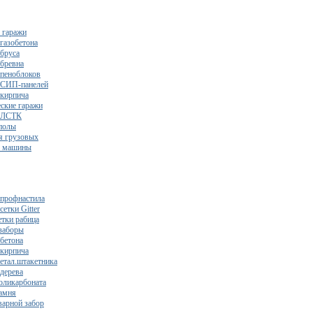
 гаражи
газобетона
 бруса
 бревна
 пеноблоков
 СИП-панелей
 кирпича
ские гаражи
з ЛСТК
полы
я грузовых
2 машины
 профнастила
сетки Gitter
етки рабица
заборы
 бетона
 кирпича
метал.штакетника
 дерева
поликарбоната
камня
варной забор