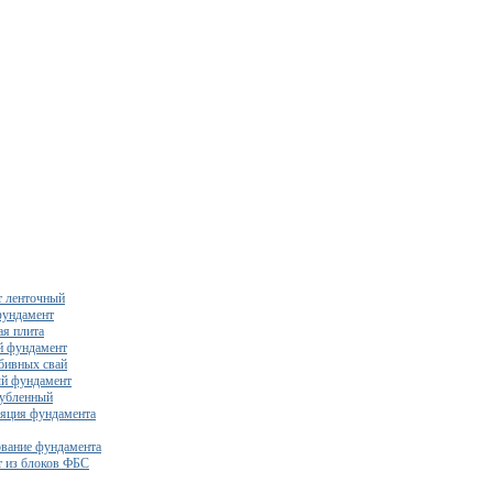
 ленточный
фундамент
я плита
й фундамент
бивных свай
й фундамент
убленный
яция фундамента
вание фундамента
 из блоков ФБС