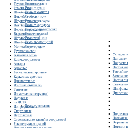
Ремонт туалета
Грунтовка потолка
Ремонт кухни
Ремонт стен
Ремонт комнаты
Шумоизоляция стен
Ремонт студии
Поклейка обоев
Ремонт коттеджа
Штукатурка стен
Ремонт коридора
Покраска стен
Ремонт в новостройке
Перепланировка стен
Ремонт гаражей
Выравнивание стен
Ремонт офисов
Штробление стен
Ремонт помещений
Шпаклевка стен
Ремонт полов
Монтаж перегородок
Грунтовка стен
Укладка п
Алмазная резка
Демонтаж 
Комм.сооружения
Покраска 
Ангары
Настил ко
Арочные
Теплый по
Бескаркасных арочные
Замена по
Каркасные арочные
Настил ли
Прямостенные
Стяжка по
Из сэндвич-панелей
Шлифовка
Тентовые
Циклевка 
Из металлоконструкций
Надувные
из ЛСТК
Ремонт потолков
Из профнастила
Спортивные
Подвесные
Вертолетные
Натяжные 
Строительство зданий и сооружений
Выравнива
Реконструкция зданий
Потолки и