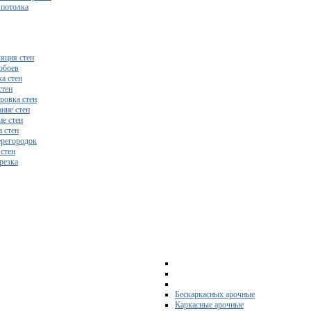
 потолка
яция стен
обоев
а стен
стен
ровка стен
ние стен
е стен
 стен
регородок
 стен
резка
Бескаркасных арочные
Каркасные арочные