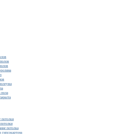
олов
полов
полов
вролина
л
лов
нолеума
ла
 пола
паркета
 потолки
потолки
ние потолка
з гипсокартона