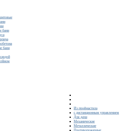
щитовые
бани
ани
е бани
уса
ирпича
зобетона
е бани
нсардой
ссейном
Из профнастила
с дистанционным управлением
Для дачи
Механические
Металлические
Противопожарные