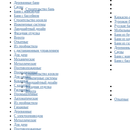
Деревянные бани
Сауны
Строительство бань
Бани с мансардой
Бани с бассейном
Каркасно-
Строительство кровли
Турецкие 
Инженерные системы
Русские б
Ландшафтный дизайн
Мобильны
Фасадная отделка
Бани из бр
Ворота
Бани из к
Откатные
Бани из га
Из профнастила
Деревянны
с дистанционным управлением
Сауны
Для дачи
Бани с ма
Механические
Бани с ба
Металлические
Противопожарные
Промышленные
Строительство кровли
Для гаража
Инженерные системы
Кованные
Ландшафтный дизайн
С калиткой
Фасадная отделка
Распашные
Ворота
Промышленные
Автоматические
Откатные
Из профнастила
Гаражные
Деревянные
С электроприводом
Металлические
Для дачи
Противопожарные