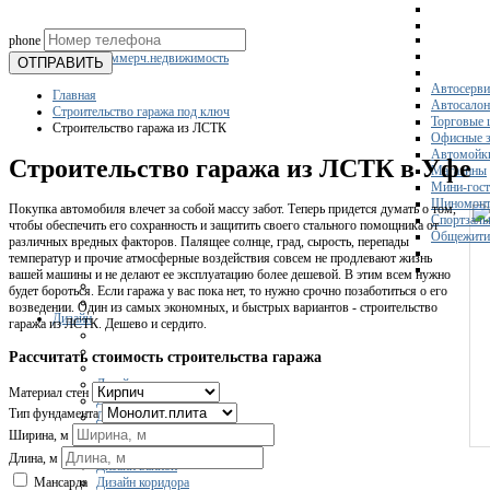
phone
Склады
Коммерч.недвижимость
ОТПРАВИТЬ
Автосерви
Главная
Автосало
Строительство гаража под ключ
Торговые 
Строительство гаража из ЛСТК
Офисные з
Автомойк
Строительство гаража из ЛСТК в Уфе
Магазины
Мини-гос
Шиномонт
Покупка автомобиля влечет за собой массу забот. Теперь придется думать о том,
Спортзал
чтобы обеспечить его сохранность и защитить своего стального помощника от
Общежити
различных вредных факторов. Палящее солнце, град, сырость, перепады
температур и прочие атмосферные воздействия совсем не продлевают жизнь
вашей машины и не делают ее эксплуатацию более дешевой. В этим всем нужно
будет бороться. Если гаража у вас пока нет, то нужно срочно позаботиться о его
возведении. Один из самых экономных, и быстрых вариантов - строительство
Дизайн
гаража из ЛСТК. Дешево и сердито.
Рассчитать стоимость строительства гаража
Дизайн частного дома
Материал стен
Дизайн гостиной
Тип фундамента
Дизайн комнаты
Дизайн кухни
Ширина, м
Дизайн квартиры
Длина, м
Дизайн ванной
Дизайн коридора
Мансарда