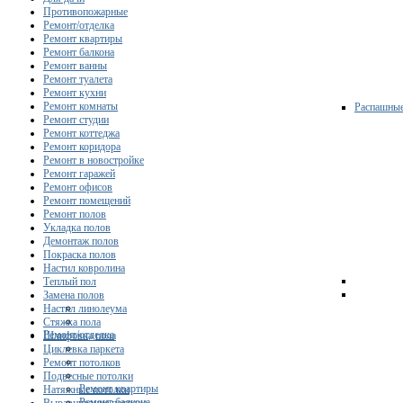
Противопожарные
Ремонт/отделка
Ремонт квартиры
Ремонт балкона
Ремонт ванны
Ремонт туалета
Ремонт кухни
Ремонт комнаты
Распашны
Ремонт студии
Ремонт коттеджа
Ремонт коридора
Ремонт в новостройке
Ремонт гаражей
Ремонт офисов
Ремонт помещений
Ремонт полов
Укладка полов
Демонтаж полов
Покраска полов
Настил ковролина
Теплый пол
Замена полов
Настил линолеума
Стяжка пола
Ремонт/отделка
Шлифовка пола
Циклевка паркета
Ремонт потолков
Подвесные потолки
Ремонт квартиры
Натяжные потолки
Ремонт балкона