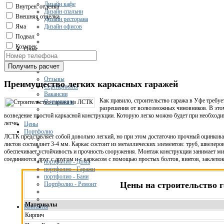
Дизайн кафе
Внутрен. отделка
Дизайн спальни
Внешняя отделка
Дизайн ресторана
Дизайн офисов
Яма
Подвал
Козырек
О нас
Получить расчет
Отзывы
Преимущество легких каркасных гаражей
Сертификаты
Вакансии
Как правило, строительство гаража в Уфе требу
О компании
разрешения от всевозможных чиновников. В этом
возведение простой каркасной конструкции. Которую легко можно будет при необходим
легче.
Цены
Портфолио
ЛСТК представляет собой довольно легкий, но при этом достаточно прочный оцинков
листов составляет 3-4 мм. Каркас состоит из металлических элементов: труб, швелеров
обеспечивает устойчивость и прочность сооружения. Монтаж конструкции занимает 
соединяются друг с другом и с каркасом с помощью простых болтов, винтов, заклепо
портфолио - Дома
портфолио - Гаражи
портфолио - Бани
Цены на строительство 
Портфолио - Ремонт
Материалы
Контакты
Кирпич