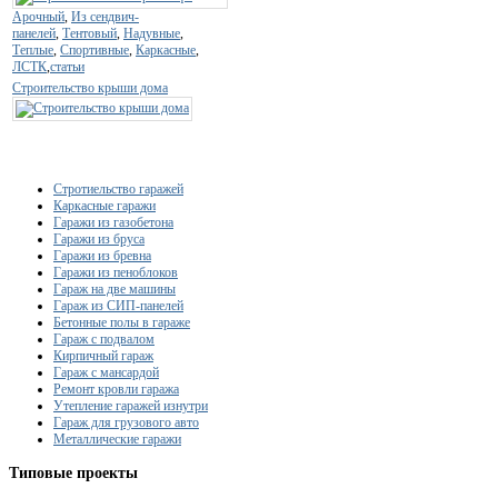
Арочный
,
Из сендвич-
панелей
,
Тентовый
,
Надувные
,
Теплые
,
Спортивные
,
Каркасные
,
ЛСТК
,
статьи
Строительство крыши дома
Стротиельство гаражей
Каркасные гаражи
Гаражи из газобетона
Гаражи из бруса
Гаражи из бревна
Гаражи из пеноблоков
Гараж на две машины
Гараж из СИП-панелей
Бетонные полы в гараже
Гараж с подвалом
Кирпичный гараж
Гараж с мансардой
Ремонт кровли гаража
Утепление гаражей изнутри
Гараж для грузового авто
Металлические гаражи
Типовые
проекты