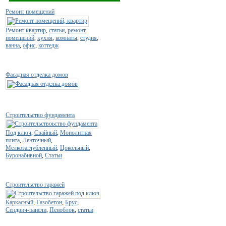
Ремонт помещений
Ремонт квартир
,
статьи
,
ремонт
помещений
,
кухня
,
комнаты
,
студия
,
ванна
,
офис
,
коттедж
Фасадная отделка домов
Строительство фундамента
Под ключ
,
Свайный
,
Монолитная
плита
,
Ленточный
,
Мелкозаглубленный
,
Цокольный
,
Буронабивной
,
Статьи
Строительство гаражей
Каркасный
,
Газобетон
,
Брус
,
Сендвич-панели
,
Пеноблок
,
статьи