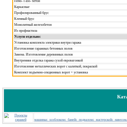
Пено- Газо- бетон
Каркасные
Профилированный брус
Кленный брус
Монолитный железобетон
Из профнастила
Услуги отдельно:
Установка комплекта электрики внутри гаража
Изготовление гаражных бетонных полов
Замена. Изготовление деревянных полов
Внутренняя отделка гаража сухой евровагонкой
Изготовление металлических ворот с калиткой, покраской
Комплект подъемно-секционных ворот + установка
Кат
машины
с_хозблоком
с_баней
с_подвалом
с_мастерской
с_навесом