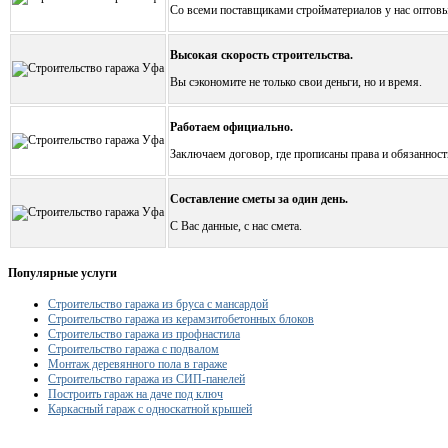
Со всеми поставщиками стройматериалов у нас оптовые
Высокая скорость строительства.
Вы сэкономите не только свои деньги, но и время.
Работаем официально.
Заключаем договор, где прописаны права и обязанност
Составление сметы за один день.
С Вас данные, с нас смета.
Популярные услуги
Строительство гаража из бруса с мансардой
Строительство гаража из керамзитобетонных блоков
Строительство гаража из профнастила
Строительство гаража с подвалом
Монтаж деревянного пола в гараже
Строительство гаража из СИП-панелей
Построить гараж на даче под ключ
Каркасный гараж с односкатной крышей
Рассчитаем смету исходя из вашего б