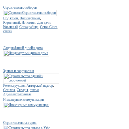
Строительство заборов
Под ключ
,
Поликарбонат
,
Кирпичный
,
Из камня
,
Для дачи
,
Кованный
,
Сетка рабица
,
Сетка Gitter
,
статьи
Ландшафтный дизайн дома
Здания и сооружения
Реконструкция
,
Авторский надзор
,
Сельхоз
,
Склады
,
статьи
,
Административные
Инженерные коммуникации
Строительство ангаров